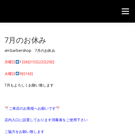
コンテンツへスキップ
メニュー
HOME
PRICE
CONTACT
7月のお休み
aH.barbershop 7月のお休み
月曜日
1日8日15日22日29日
火曜日
9日16日
7月もよろしくお願い致します
ご来店のお客様へお願いです
店内入口に設置しております消毒液をご使用下さい
ご協力をお願い致します