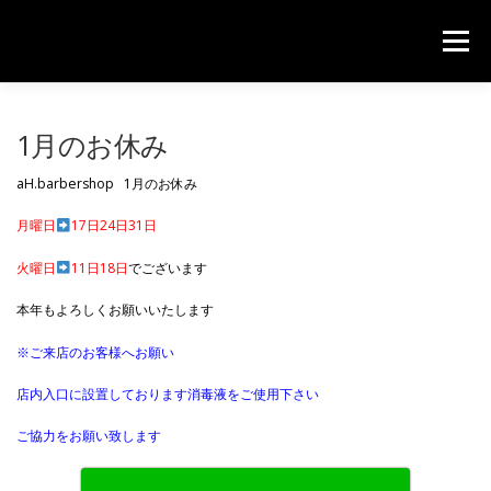
コンテンツへスキップ
メニュー
HOME
PRICE
CONTACT
1月のお休み
aH.barbershop 1月のお休み
月曜日
17日24日31日
火曜日
11日18日
でございます
本年もよろしくお願いいたします
※ご来店のお客様へお願い
店内入口に設置しております消毒液をご使用下さい
ご協力をお願い致します