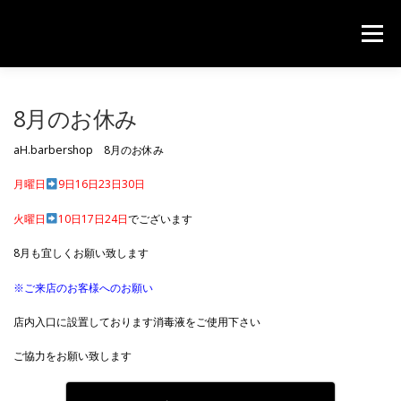
コンテンツへスキップ
メニュー
HOME
PRICE
CONTACT
8月のお休み
aH.barbershop 8月のお休み
月曜日
9日16日23日30日
火曜日
10日17日24日
でございます
8月も宜しくお願い致します
※ご来店のお客様へのお願い
店内入口に設置しております消毒液をご使用下さい
ご協力をお願い致します